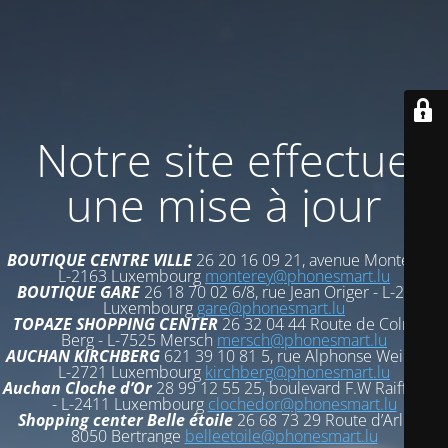
Notre site effectue
une mise à jour
BOUTIQUE CENTRE VILLE
26 20 16 09 21, avenue Monterey -
L-2163 Luxembourg
monterey@phonesmart.lu
BOUTIQUE GARE
26 18 70 02 6/8, rue Jean Origer - L-2269
Luxembourg
gare@phonesmart.lu
TOPAZE SHOPPING CENTER
26 32 04 44 Route de Colmar-
Berg - L-7525 Mersch
mersch@phonesmart.lu
AUCHAN KIRCHBERG
621 39 10 81 5, rue Alphonse Weicker -
L-2721 Luxembourg
kirchberg@phonesmart.lu
Auchan Cloche d’Or
28 99 12 55 25, boulevard F.W Raiffeisen
- L-2411 Luxembourg
clochedor@phonesmart.lu
Shopping center Belle étoile
26 68 73 29 Route d’Arlon -
8050 Bertrange
belleetoile@phonesmart.lu