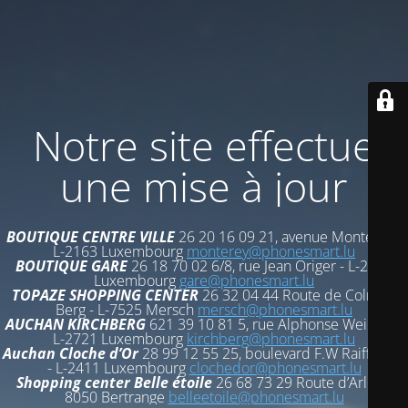
Notre site effectue
une mise à jour
BOUTIQUE CENTRE VILLE
26 20 16 09 21, avenue Monterey -
L-2163 Luxembourg
monterey@phonesmart.lu
BOUTIQUE GARE
26 18 70 02 6/8, rue Jean Origer - L-2269
Luxembourg
gare@phonesmart.lu
TOPAZE SHOPPING CENTER
26 32 04 44 Route de Colmar-
Berg - L-7525 Mersch
mersch@phonesmart.lu
AUCHAN KIRCHBERG
621 39 10 81 5, rue Alphonse Weicker -
L-2721 Luxembourg
kirchberg@phonesmart.lu
Auchan Cloche d’Or
28 99 12 55 25, boulevard F.W Raiffeisen
- L-2411 Luxembourg
clochedor@phonesmart.lu
Shopping center Belle étoile
26 68 73 29 Route d’Arlon -
8050 Bertrange
belleetoile@phonesmart.lu