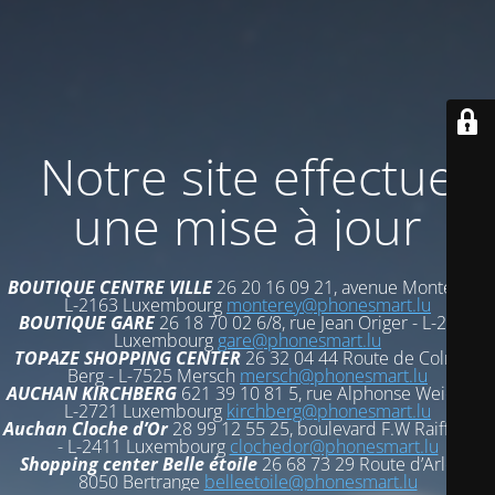
Notre site effectue
une mise à jour
BOUTIQUE CENTRE VILLE
26 20 16 09 21, avenue Monterey -
L-2163 Luxembourg
monterey@phonesmart.lu
BOUTIQUE GARE
26 18 70 02 6/8, rue Jean Origer - L-2269
Luxembourg
gare@phonesmart.lu
TOPAZE SHOPPING CENTER
26 32 04 44 Route de Colmar-
Berg - L-7525 Mersch
mersch@phonesmart.lu
AUCHAN KIRCHBERG
621 39 10 81 5, rue Alphonse Weicker -
L-2721 Luxembourg
kirchberg@phonesmart.lu
Auchan Cloche d’Or
28 99 12 55 25, boulevard F.W Raiffeisen
- L-2411 Luxembourg
clochedor@phonesmart.lu
Shopping center Belle étoile
26 68 73 29 Route d’Arlon -
8050 Bertrange
belleetoile@phonesmart.lu