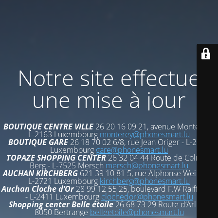
Notre site effectue
une mise à jour
BOUTIQUE CENTRE VILLE
26 20 16 09 21, avenue Monterey -
L-2163 Luxembourg
monterey@phonesmart.lu
BOUTIQUE GARE
26 18 70 02 6/8, rue Jean Origer - L-2269
Luxembourg
gare@phonesmart.lu
TOPAZE SHOPPING CENTER
26 32 04 44 Route de Colmar-
Berg - L-7525 Mersch
mersch@phonesmart.lu
AUCHAN KIRCHBERG
621 39 10 81 5, rue Alphonse Weicker -
L-2721 Luxembourg
kirchberg@phonesmart.lu
Auchan Cloche d’Or
28 99 12 55 25, boulevard F.W Raiffeisen
- L-2411 Luxembourg
clochedor@phonesmart.lu
Shopping center Belle étoile
26 68 73 29 Route d’Arlon -
8050 Bertrange
belleetoile@phonesmart.lu