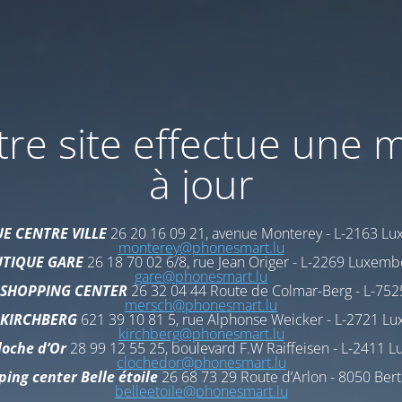
re site effectue une 
à jour
E CENTRE VILLE
26 20 16 09 21, avenue Monterey - L-2163 L
monterey@phonesmart.lu
TIQUE GARE
26 18 70 02 6/8, rue Jean Origer - L-2269 Luxem
gare@phonesmart.lu
 SHOPPING CENTER
26 32 04 44 Route de Colmar-Berg - L-75
mersch@phonesmart.lu
KIRCHBERG
621 39 10 81 5, rue Alphonse Weicker - L-2721 L
kirchberg@phonesmart.lu
oche d’Or
28 99 12 55 25, boulevard F.W Raiffeisen - L-2411
clochedor@phonesmart.lu
ing center Belle étoile
26 68 73 29 Route d’Arlon - 8050 Ber
belleetoile@phonesmart.lu