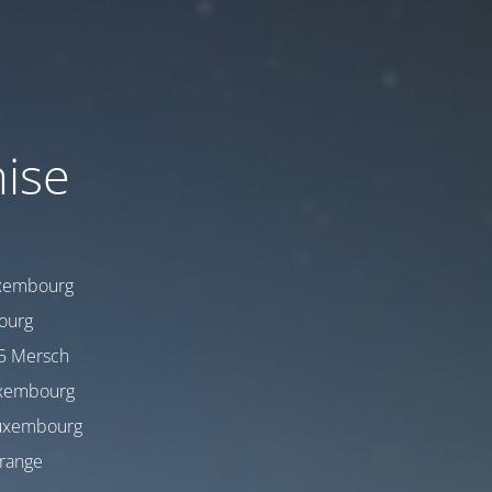
mise
uxembourg
bourg
25 Mersch
uxembourg
 Luxembourg
trange