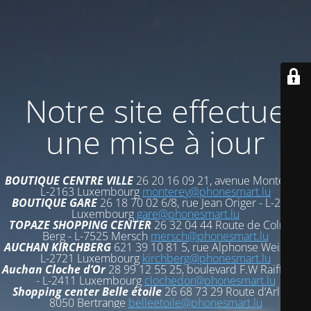
Notre site effectue
une mise à jour
BOUTIQUE CENTRE VILLE
26 20 16 09 21, avenue Monterey -
L-2163 Luxembourg
monterey@phonesmart.lu
BOUTIQUE GARE
26 18 70 02 6/8, rue Jean Origer - L-2269
Luxembourg
gare@phonesmart.lu
TOPAZE SHOPPING CENTER
26 32 04 44 Route de Colmar-
Berg - L-7525 Mersch
mersch@phonesmart.lu
AUCHAN KIRCHBERG
621 39 10 81 5, rue Alphonse Weicker -
L-2721 Luxembourg
kirchberg@phonesmart.lu
Auchan Cloche d’Or
28 99 12 55 25, boulevard F.W Raiffeisen
- L-2411 Luxembourg
clochedor@phonesmart.lu
Shopping center Belle étoile
26 68 73 29 Route d’Arlon -
8050 Bertrange
belleetoile@phonesmart.lu