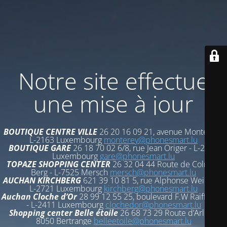
Notre site effectue
une mise à jour
BOUTIQUE CENTRE VILLE
26 20 16 09 21, avenue Monterey -
L-2163 Luxembourg
monterey@phonesmart.lu
BOUTIQUE GARE
26 18 70 02 6/8, rue Jean Origer - L-2269
Luxembourg
gare@phonesmart.lu
TOPAZE SHOPPING CENTER
26 32 04 44 Route de Colmar-
Berg - L-7525 Mersch
mersch@phonesmart.lu
AUCHAN KIRCHBERG
621 39 10 81 5, rue Alphonse Weicker -
L-2721 Luxembourg
kirchberg@phonesmart.lu
Auchan Cloche d’Or
28 99 12 55 25, boulevard F.W Raiffeisen
- L-2411 Luxembourg
clochedor@phonesmart.lu
Shopping center Belle étoile
26 68 73 29 Route d’Arlon -
8050 Bertrange
belleetoile@phonesmart.lu