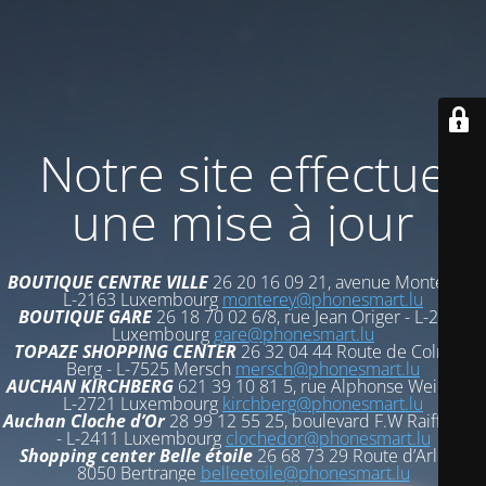
Notre site effectue
une mise à jour
BOUTIQUE CENTRE VILLE
26 20 16 09 21, avenue Monterey -
L-2163 Luxembourg
monterey@phonesmart.lu
BOUTIQUE GARE
26 18 70 02 6/8, rue Jean Origer - L-2269
Luxembourg
gare@phonesmart.lu
TOPAZE SHOPPING CENTER
26 32 04 44 Route de Colmar-
Berg - L-7525 Mersch
mersch@phonesmart.lu
AUCHAN KIRCHBERG
621 39 10 81 5, rue Alphonse Weicker -
L-2721 Luxembourg
kirchberg@phonesmart.lu
Auchan Cloche d’Or
28 99 12 55 25, boulevard F.W Raiffeisen
- L-2411 Luxembourg
clochedor@phonesmart.lu
Shopping center Belle étoile
26 68 73 29 Route d’Arlon -
8050 Bertrange
belleetoile@phonesmart.lu