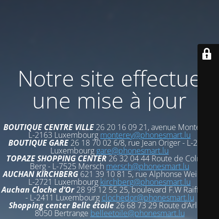
Notre site effectue
une mise à jour
BOUTIQUE CENTRE VILLE
26 20 16 09 21, avenue Monterey -
L-2163 Luxembourg
monterey@phonesmart.lu
BOUTIQUE GARE
26 18 70 02 6/8, rue Jean Origer - L-2269
Luxembourg
gare@phonesmart.lu
TOPAZE SHOPPING CENTER
26 32 04 44 Route de Colmar-
Berg - L-7525 Mersch
mersch@phonesmart.lu
AUCHAN KIRCHBERG
621 39 10 81 5, rue Alphonse Weicker -
L-2721 Luxembourg
kirchberg@phonesmart.lu
Auchan Cloche d’Or
28 99 12 55 25, boulevard F.W Raiffeisen
- L-2411 Luxembourg
clochedor@phonesmart.lu
Shopping center Belle étoile
26 68 73 29 Route d’Arlon -
8050 Bertrange
belleetoile@phonesmart.lu